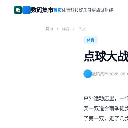
数码集市
首页
体育
科技
娱乐
健康
旅游
财经
首页 › 体育 › 正文
体育
点球大
2026-08-
数码集市
户外运动店里，一
买一双适合雨季徒
了第一双，走了几