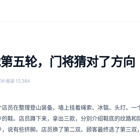
战第五轮，门将猜对了方向
06
阅读 12,384
个店员在整理登山装备。墙上挂着绳索、冰镐、头灯。一
步的鞋。店员蹲下来，拿出三款，分别介绍鞋底的纹路和
步，说有些挤脚。店员换了第二双。顾客最终选了第三双